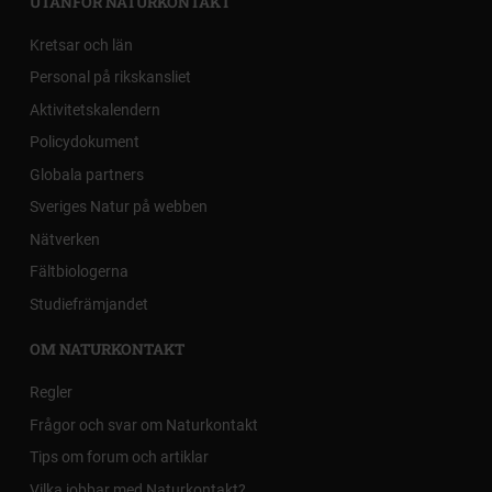
UTANFÖR NATURKONTAKT
Kretsar och län
Personal på rikskansliet
Aktivitetskalendern
Policydokument
Globala partners
Sveriges Natur på webben
Nätverken
Fältbiologerna
Studiefrämjandet
OM NATURKONTAKT
Regler
Frågor och svar om Naturkontakt
Tips om forum och artiklar
Vilka jobbar med Naturkontakt?