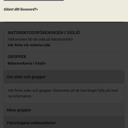
aktiv […]
Glömt ditt lösenord?»
PRENUMERERA
NATURSKYDDSFÖRENINGEN I VÄXJÖ
Välkommen till vår sida på Naturkontakt!
Här finns vår externa sida
GRUPPER
Natursnokarna i Växjö
Om sidor och grupper
Här finns sidor och grupper. Observera att de inte längre fylls på med
ny information.
Mina grupper
Föreningens verksamheter