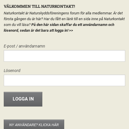
VÄLKOMMEN TILL NATURKONTAKT!
Naturkontakt är Naturskyddsföreningens forum för alla medlemmar. Är det
första gången du är här? Har du fått en länk till en sida inne på Naturkontakt
som du vill läsa?
På den här sidan skaffar du ett användarnamn och
lösenord, sedan är det bara att logga in!
>>
MENY
E-post / användarnamn
HEM
FÖRENINGEN
NATURSKYDDSFÖRENINGEN I VÄXJÖ
START
LÄGG TILL EN TEXT HÄR PÅ SIDAN
FORUM
Lösenord
FÖRENINGEN
Naturskyddsföreningen i Växjö
Hej världen!
29 maj, 2013
riksforeningen
INFO & MATERIAL
Välkommen hit! I den nya versionen av Naturkontakt som släpptes 20
november 2012 har varje del av Naturskyddsföreningen fått en egen
startsida. Det går att publicera texter, material eller bara ha sidan som
startsida för de grupper som berör kretsen/länsförbundet/nätverket. Det är
NY ANVÄNDARE? KLICKA HÄR
enkelt att använda och fungerar som en vanlig wordpress-blogg. Om du är